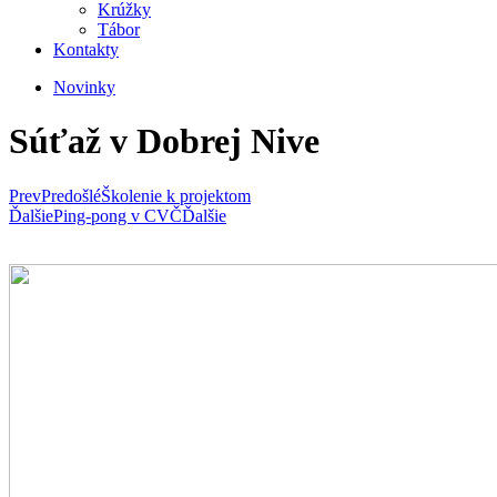
Krúžky
Tábor
Kontakty
Novinky
Súťaž v Dobrej Nive
Prev
Predošlé
Školenie k projektom
Ďalšie
Ping-pong v CVČ
Ďalšie