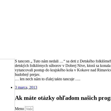
S tancom „ Tuto nám nedali …“ sa deti z Detského folklórneh
detských folklórnych súborov v Dobrej Nive, ktorá sa konala
vytancovali postup do krajského kola v Kokave nad Rimavico
hudobný prejav.
… len nech nám to ďalej takto tancuje ….
3 marca, 2013
Ak máte otázky ohľadom našich pro
Meno