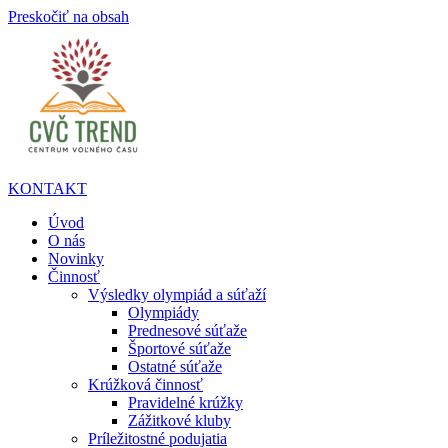
Preskočiť na obsah
KONTAKT
Úvod
O nás
Novinky
Činnosť
Výsledky olympiád a súťaží
Olympiády
Prednesové súťaže
Športové súťaže
Ostatné súťaže
Krúžková činnosť
Pravidelné krúžky
Zážitkové kluby
Príležitostné podujatia