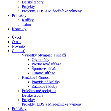
Detské tábory
Projekty
Projekty, EDS a Mládežnícke výmeny
Prihlášky
Krúžky
Tábor
Kontakty
Úvod
O nás
Novinky
Činnosť
Výsledky olympiád a súťaží
Olympiády
Prednesové súťaže
Športové súťaže
Ostatné súťaže
Krúžková činnosť
Pravidelné krúžky
Zážitkové kluby
Príležitostné podujatia
Detské tábory
Projekty
Projekty, EDS a Mládežnícke výmeny
Prihlášky