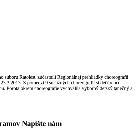
o súboru Ratolesť zúčastnili Regionálnej prehliadky choreografií
 23.3.2013. S pomedzi 9 súťažných choreografií si deťúrence
u. Porota okrem choreografie vychválila výborný detský tanečný a
gramov Napíšte nám