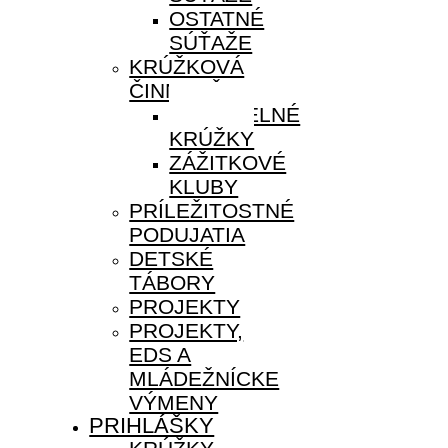
OSTATNÉ
SÚŤAŽE
KRÚŽKOVÁ
ČINNOSŤ
PRAVIDELNÉ
KRÚŽKY
ZÁŽITKOVÉ
KLUBY
PRÍLEŽITOSTNÉ
PODUJATIA
DETSKÉ
TÁBORY
PROJEKTY
PROJEKTY,
EDS A
MLÁDEŽNÍCKE
VÝMENY
PRIHLÁŠKY