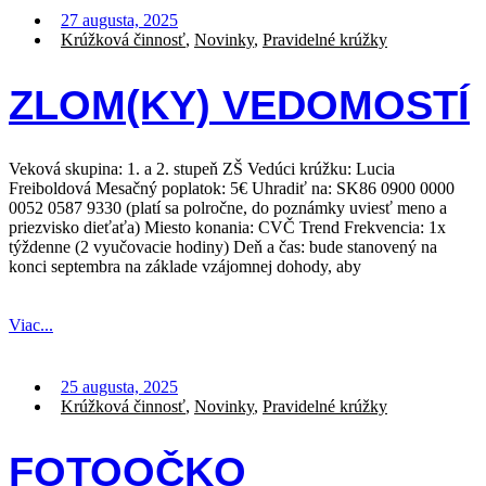
27 augusta, 2025
Krúžková činnosť
,
Novinky
,
Pravidelné krúžky
ZLOM(KY) VEDOMOSTÍ
Veková skupina: 1. a 2. stupeň ZŠ Vedúci krúžku: Lucia
Freiboldová Mesačný poplatok: 5€ Uhradiť na: SK86 0900 0000
0052 0587 9330 (platí sa polročne, do poznámky uviesť meno a
priezvisko dieťaťa) Miesto konania: CVČ Trend Frekvencia: 1x
týždenne (2 vyučovacie hodiny) Deň a čas: bude stanovený na
konci septembra na základe vzájomnej dohody, aby
Viac...
25 augusta, 2025
Krúžková činnosť
,
Novinky
,
Pravidelné krúžky
FOTOOČKO