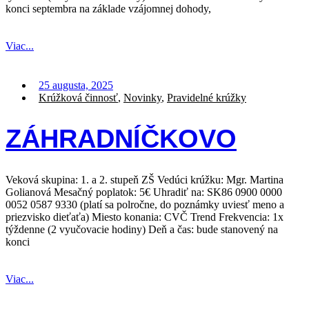
konci septembra na základe vzájomnej dohody,
Viac...
25 augusta, 2025
Krúžková činnosť
,
Novinky
,
Pravidelné krúžky
ZÁHRADNÍČKOVO
Veková skupina: 1. a 2. stupeň ZŠ Vedúci krúžku: Mgr. Martina
Golianová Mesačný poplatok: 5€ Uhradiť na: SK86 0900 0000
0052 0587 9330 (platí sa polročne, do poznámky uviesť meno a
priezvisko dieťaťa) Miesto konania: CVČ Trend Frekvencia: 1x
týždenne (2 vyučovacie hodiny) Deň a čas: bude stanovený na
konci
Viac...