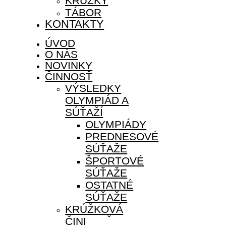
KRÚŽKY
TÁBOR
KONTAKTY
ÚVOD
O NÁS
NOVINKY
ČINNOSŤ
VÝSLEDKY
OLYMPIÁD A
SÚŤAŽÍ
OLYMPIÁDY
PREDNESOVÉ
SÚŤAŽE
ŠPORTOVÉ
SÚŤAŽE
OSTATNÉ
SÚŤAŽE
KRÚŽKOVÁ
ČINNOSŤ