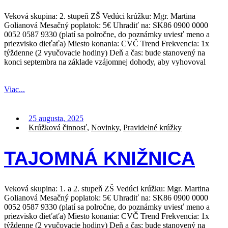
Veková skupina: 2. stupeň ZŠ Vedúci krúžku: Mgr. Martina
Golianová Mesačný poplatok: 5€ Uhradiť na: SK86 0900 0000
0052 0587 9330 (platí sa polročne, do poznámky uviesť meno a
priezvisko dieťaťa) Miesto konania: CVČ Trend Frekvencia: 1x
týždenne (2 vyučovacie hodiny) Deň a čas: bude stanovený na
konci septembra na základe vzájomnej dohody, aby vyhovoval
Viac...
25 augusta, 2025
Krúžková činnosť
,
Novinky
,
Pravidelné krúžky
TAJOMNÁ KNIŽNICA
Veková skupina: 1. a 2. stupeň ZŠ Vedúci krúžku: Mgr. Martina
Golianová Mesačný poplatok: 5€ Uhradiť na: SK86 0900 0000
0052 0587 9330 (platí sa polročne, do poznámky uviesť meno a
priezvisko dieťaťa) Miesto konania: CVČ Trend Frekvencia: 1x
týždenne (2 vyučovacie hodiny) Deň a čas: bude stanovený na