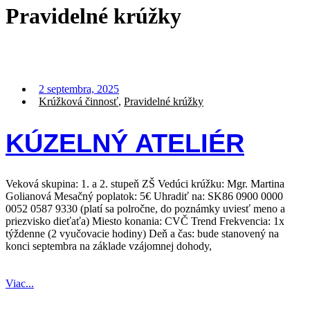
Pravidelné krúžky
2 septembra, 2025
Krúžková činnosť
,
Pravidelné krúžky
KÚZELNÝ ATELIÉR
Veková skupina: 1. a 2. stupeň ZŠ Vedúci krúžku: Mgr. Martina
Golianová Mesačný poplatok: 5€ Uhradiť na: SK86 0900 0000
0052 0587 9330 (platí sa polročne, do poznámky uviesť meno a
priezvisko dieťaťa) Miesto konania: CVČ Trend Frekvencia: 1x
týždenne (2 vyučovacie hodiny) Deň a čas: bude stanovený na
konci septembra na základe vzájomnej dohody,
Viac...