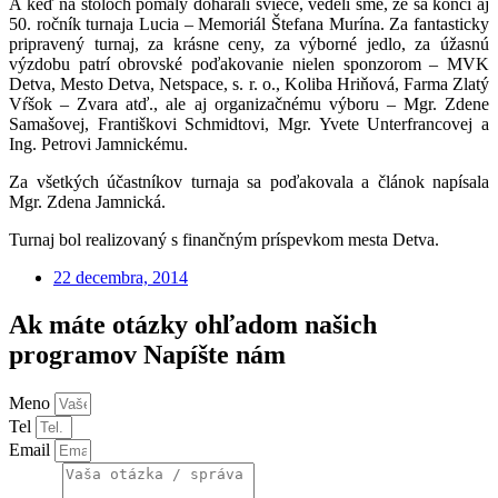
A keď na stoloch pomaly dohárali sviece, vedeli sme, že sa končí aj
50. ročník turnaja Lucia – Memoriál Štefana Murína. Za fantasticky
pripravený turnaj, za krásne ceny, za výborné jedlo, za úžasnú
výzdobu patrí obrovské poďakovanie nielen sponzorom – MVK
Detva, Mesto Detva, Netspace, s. r. o., Koliba Hriňová, Farma Zlatý
Vŕšok – Zvara atď., ale aj organizačnému výboru – Mgr. Zdene
Samašovej, Františkovi Schmidtovi, Mgr. Yvete Unterfrancovej a
Ing. Petrovi Jamnickému.
Za všetkých účastníkov turnaja sa poďakovala a článok napísala
Mgr. Zdena Jamnická
.
Turnaj bol realizovaný s finančným príspevkom mesta Detva.
22 decembra, 2014
Ak máte otázky ohľadom našich
programov Napíšte nám
Meno
Tel
Email