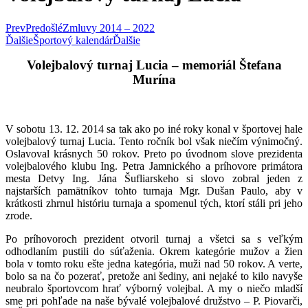
Prev
Predošlé
Zmluvy 2014 – 2022
Ďalšie
Športový kalendár
Ďalšie
Volejbalový turnaj Lucia – memoriál Štefana
Murína
V sobotu 13. 12. 2014 sa tak ako po iné roky konal v športovej hale
volejbalový turnaj Lucia. Tento ročník bol však niečím výnimočný.
Oslavoval krásnych 50 rokov. Preto po úvodnom slove prezidenta
volejbalového klubu Ing. Petra Jamnického a príhovore primátora
mesta Detvy Ing. Jána Šufliarskeho si slovo zobral jeden z
najstarších pamätníkov tohto turnaja Mgr. Dušan Paulo, aby v
krátkosti zhrnul históriu turnaja a spomenul tých, ktorí stáli pri jeho
zrode.
Po príhovoroch prezident otvoril turnaj a všetci sa s veľkým
odhodlaním pustili do súťaženia. Okrem kategórie mužov a žien
bola v tomto roku ešte jedna kategória, muži nad 50 rokov. A verte,
bolo sa na čo pozerať, pretože ani šediny, ani nejaké to kilo navyše
neubralo športovcom hrať výborný volejbal. A my o niečo mladší
sme pri pohľade na naše bývalé volejbalové družstvo – P. Piovarči,