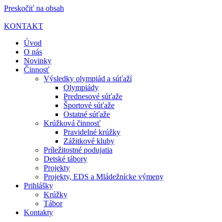
Preskočiť na obsah
KONTAKT
Úvod
O nás
Novinky
Činnosť
Výsledky olympiád a súťaží
Olympiády
Prednesové súťaže
Športové súťaže
Ostatné súťaže
Krúžková činnosť
Pravidelné krúžky
Zážitkové kluby
Príležitostné podujatia
Detské tábory
Projekty
Projekty, EDS a Mládežnícke výmeny
Prihlášky
Krúžky
Tábor
Kontakty