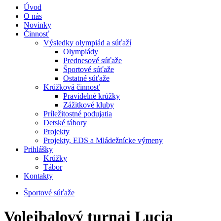
Úvod
O nás
Novinky
Činnosť
Výsledky olympiád a súťaží
Olympiády
Prednesové súťaže
Športové súťaže
Ostatné súťaže
Krúžková činnosť
Pravidelné krúžky
Zážitkové kluby
Príležitostné podujatia
Detské tábory
Projekty
Projekty, EDS a Mládežnícke výmeny
Prihlášky
Krúžky
Tábor
Kontakty
Športové súťaže
Volejbalový turnaj Lucia