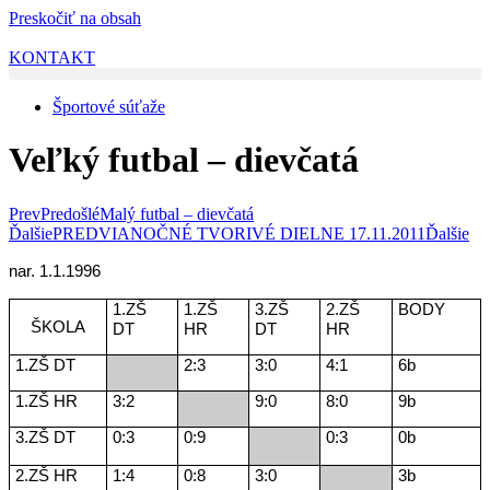
Preskočiť na obsah
KONTAKT
Športové súťaže
Veľký futbal – dievčatá
Prev
Predošlé
Malý futbal – dievčatá
Ďalšie
PREDVIANOČNÉ TVORIVÉ DIELNE 17.11.2011
Ďalšie
nar. 1.1.1996
1.ZŠ
1.ZŠ
3.ZŠ
2.ZŠ
BODY
ŠKOLA
DT
HR
DT
HR
1.ZŠ DT
2:3
3:0
4:1
6b
1.ZŠ HR
3:2
9:0
8:0
9b
3.ZŠ DT
0:3
0:9
0:3
0b
2.ZŠ HR
1:4
0:8
3:0
3b