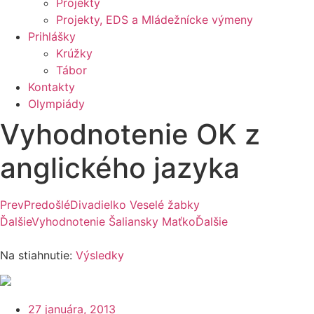
Projekty
Projekty, EDS a Mládežnícke výmeny
Prihlášky
Krúžky
Tábor
Kontakty
Olympiády
Vyhodnotenie OK z
anglického jazyka
Prev
Predošlé
Divadielko Veselé žabky
Ďalšie
Vyhodnotenie Šaliansky Maťko
Ďalšie
Na stiahnutie:
Výsledky
27 januára, 2013