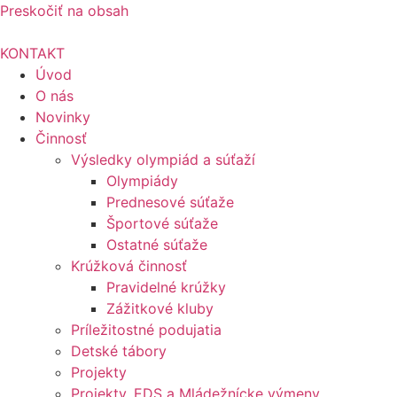
Preskočiť na obsah
KONTAKT
Úvod
O nás
Novinky
Činnosť
Výsledky olympiád a súťaží
Olympiády
Prednesové súťaže
Športové súťaže
Ostatné súťaže
Krúžková činnosť
Pravidelné krúžky
Zážitkové kluby
Príležitostné podujatia
Detské tábory
Projekty
Projekty, EDS a Mládežnícke výmeny