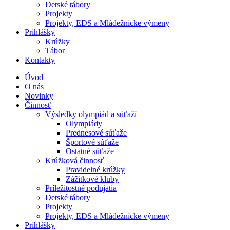
Detské tábory
Projekty
Projekty, EDS a Mládežnícke výmeny
Prihlášky
Krúžky
Tábor
Kontakty
Úvod
O nás
Novinky
Činnosť
Výsledky olympiád a súťaží
Olympiády
Prednesové súťaže
Športové súťaže
Ostatné súťaže
Krúžková činnosť
Pravidelné krúžky
Zážitkové kluby
Príležitostné podujatia
Detské tábory
Projekty
Projekty, EDS a Mládežnícke výmeny
Prihlášky