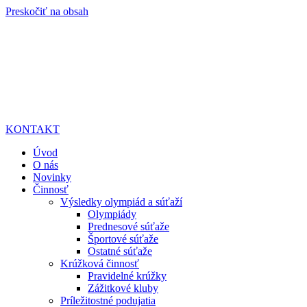
Preskočiť na obsah
KONTAKT
Úvod
O nás
Novinky
Činnosť
Výsledky olympiád a súťaží
Olympiády
Prednesové súťaže
Športové súťaže
Ostatné súťaže
Krúžková činnosť
Pravidelné krúžky
Zážitkové kluby
Príležitostné podujatia