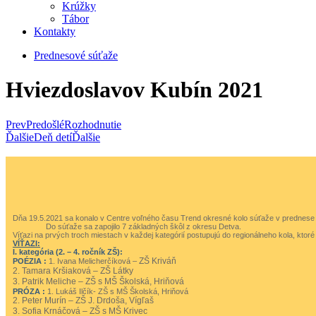
Krúžky
Tábor
Kontakty
Prednesové súťaže
Hviezdoslavov Kubín 2021
Prev
Predošlé
Rozhodnutie
Ďalšie
Deň detí
Ďalšie
Dňa 19.5.2021 sa konalo v Centre voľného času Trend okresné kolo súťaže v prednese po
Do súťaže sa zapojilo 7 základných škôl z okresu Detva.
Víťazi na prvých troch miestach v každej kategórií postupujú do regionálneho kola, ktor
VÍŤAZI:
I. kategória (2. – 4. ročník ZŠ):
ZŠ Kriváň
POÉZIA :
1. Ivana Melicherčíková –
2. Tamara Kršiaková – ZŠ Látky
3. Patrik Meliche – ZŠ s MŠ Školská, Hriňová
PRÓZA :
1. Lukáš Ilčík- ZŠ s MŠ Školská, Hriňová
2. Peter Murín – ZŠ J. Drdoša, Vígľaš
3. Sofia Krnáčová – ZŠ s MŠ Krivec