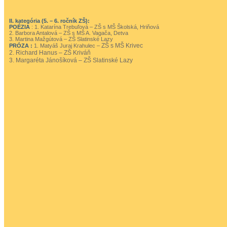
II. kategória (5. – 6. ročník ZŠ):
POÉZIA
:
1. Katarína Trebuľová – ZŠ s MŠ Školská, Hriňová
2. Barbora Antalová – ZŠ s MŠ A. Vagača, Detva
3. Martina Mažgútová – ZŠ Slatinské Lazy
ZŠ s MŠ Krivec
PRÓZA :
1. Matyáš Juraj Krahulec –
2. Richard Hanus –
ZŠ Kriváň
3. Margaréta Jánošíková – ZŠ Slatinské Lazy