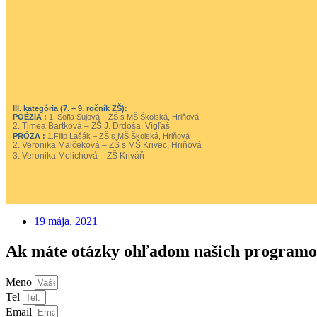
III. kategória (7. – 9. ročník ZŠ):
POÉZIA :
1. Sofia Sujová – ZŠ s MŠ Školská, Hriňová
2. Timea Bartková –
ZŠ J. Drdoša, Vígľaš
PRÓZA :
1.Filip Lašák – ZŠ s MŠ Školská, Hriňová
2. Veronika Malčeková – ZŠ s MŠ Krivec, Hriňová
3. Veronika Melichová – ZŠ Kriváň
19 mája, 2021
Ak máte otázky ohľadom našich programo
Meno
Tel
Email