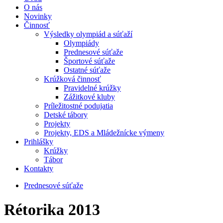
O nás
Novinky
Činnosť
Výsledky olympiád a súťaží
Olympiády
Prednesové súťaže
Športové súťaže
Ostatné súťaže
Krúžková činnosť
Pravidelné krúžky
Zážitkové kluby
Príležitostné podujatia
Detské tábory
Projekty
Projekty, EDS a Mládežnícke výmeny
Prihlášky
Krúžky
Tábor
Kontakty
Prednesové súťaže
Rétorika 2013