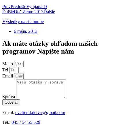
Prev
Predošlé
Vybíjaná D
Ďalšie
Deň Zeme 2013
Ďalšie
Výsledky na stiahnutie
6 mája, 2013
Ak máte otázky ohľadom našich
programov Napíšte nám
Meno
Tel
Email
Správa
Odoslať
Email:
cvctrend.detva@gmail.com
Tel.:
045 / 54 55 529