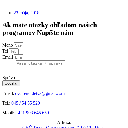
23 mája, 2018
Ak máte otázky ohľadom našich
programov Napíšte nám
Meno
Tel
Email
Správa
Odoslať
Email:
cvctrend.detva@gmail.com
Tel.:
045 / 54 55 529
Mobil:
+421 903 645 659
Adresa:
CVČ Trend, Obrancov mieru 7, 962 12 Detva