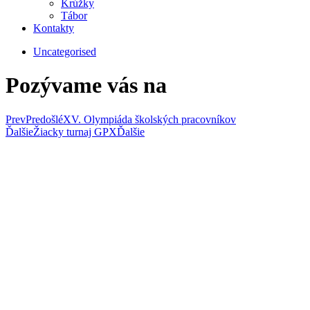
Krúžky
Tábor
Kontakty
Uncategorised
Pozývame vás na
Prev
Predošlé
XV. Olympiáda školských pracovníkov
Ďalšie
Žiacky turnaj GPX
Ďalšie