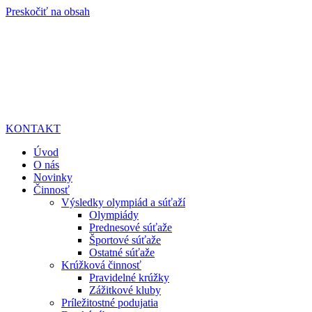
Preskočiť na obsah
KONTAKT
Úvod
O nás
Novinky
Činnosť
Výsledky olympiád a súťaží
Olympiády
Prednesové súťaže
Športové súťaže
Ostatné súťaže
Krúžková činnosť
Pravidelné krúžky
Zážitkové kluby
Príležitostné podujatia