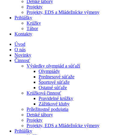
Detské tábory
Projekty
Projekty, EDS a Mládežnícke výmeny
Prihlášky
Krúžky
Tábor
Kontakty
Úvod
O nás
Novinky
Činnosť
Výsledky olympiád a súťaží
Olympiády
Prednesové súťaže
Športové súťaže
Ostatné súťaže
Krúžková činnosť
Pravidelné krúžky
Zážitkové kluby
Príležitostné podujatia
Detské tábory
Projekty
Projekty, EDS a Mládežnícke výmeny
Prihlášky