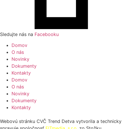
Sledujte nás na
Facebooku
Domov
O nás
Novinky
Dokumenty
Kontakty
Domov
O nás
Novinky
Dokumenty
Kontakty
Webovú stránku CVČ Trend Detva vytvorila a technicky
spravuje spoločnosť
FITmedia, s.r.o.
zo Stožku.