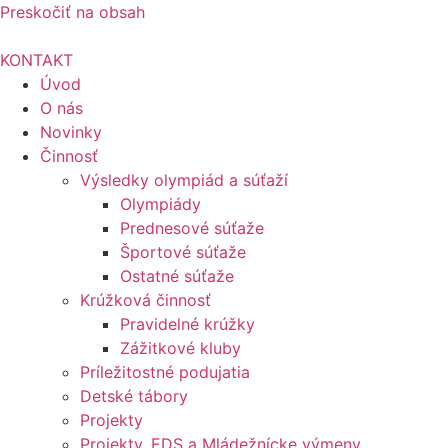
Preskočiť na obsah
KONTAKT
Úvod
O nás
Novinky
Činnosť
Výsledky olympiád a súťaží
Olympiády
Prednesové súťaže
Športové súťaže
Ostatné súťaže
Krúžková činnosť
Pravidelné krúžky
Zážitkové kluby
Príležitostné podujatia
Detské tábory
Projekty
Projekty, EDS a Mládežnícke výmeny