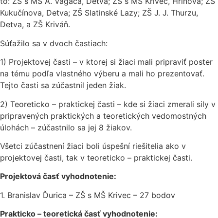
to: ZŠ s MŠ A. Vagača, Detva; ZŠ s MŠ Krivec, Hriňová; ZŠ
Kukučínova, Detva; ZŠ Slatinské Lazy; ZŠ J. J. Thurzu,
Detva, a ZŠ Kriváň.
Súťažilo sa v dvoch častiach:
1) Projektovej časti – v ktorej si žiaci mali pripraviť poster
na tému podľa vlastného výberu a mali ho prezentovať.
Tejto časti sa zúčastnil jeden žiak.
2) Teoreticko – praktickej časti – kde si žiaci zmerali sily v
pripravených praktických a teoretických vedomostných
úlohách – zúčastnilo sa jej 8 žiakov.
Všetci zúčastnení žiaci boli úspešní riešitelia ako v
projektovej časti, tak v teoreticko – praktickej časti.
Projektová časť vyhodnotenie:
1. Branislav Ďurica – ZŠ s MŠ Krivec – 27 bodov
Prakticko – teoretická časť vyhodnotenie: