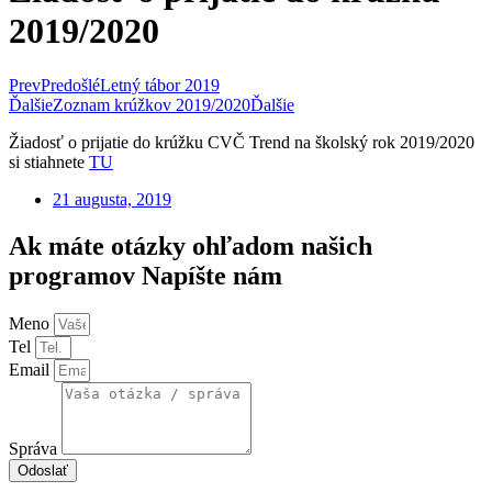
2019/2020
Prev
Predošlé
Letný tábor 2019
Ďalšie
Zoznam krúžkov 2019/2020
Ďalšie
Žiadosť o prijatie do krúžku CVČ Trend na školský rok 2019/2020
si stiahnete
TU
21 augusta, 2019
Ak máte otázky ohľadom našich
programov Napíšte nám
Meno
Tel
Email
Správa
Odoslať