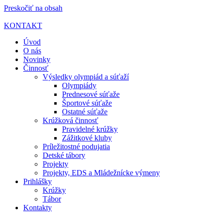
Preskočiť na obsah
KONTAKT
Úvod
O nás
Novinky
Činnosť
Výsledky olympiád a súťaží
Olympiády
Prednesové súťaže
Športové súťaže
Ostatné súťaže
Krúžková činnosť
Pravidelné krúžky
Zážitkové kluby
Príležitostné podujatia
Detské tábory
Projekty
Projekty, EDS a Mládežnícke výmeny
Prihlášky
Krúžky
Tábor
Kontakty