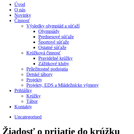
Úvod
O nás
Novinky
Činnosť
Výsledky olympiád a súťaží
Olympiády
Prednesové súťaže
Športové súťaže
Ostatné súťaže
Krúžková činnosť
Pravidelné krúžky
Zážitkové kluby
Príležitostné podujatia
Detské tábory
Projekty
Projekty, EDS a Mládežnícke výmeny
Prihlášky
Krúžky
Tábor
Kontakty
Uncategorised
Žiadosť o prijatie do krúžku