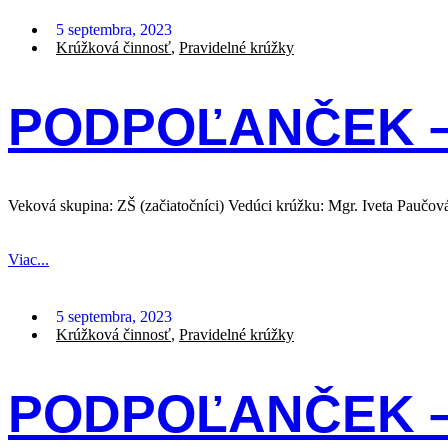
5 septembra, 2023
Krúžková činnosť
,
Pravidelné krúžky
PODPOĽANČEK –
Veková skupina: ZŠ (začiatočníci) Vedúci krúžku: Mgr. Iveta Paučo
Viac...
5 septembra, 2023
Krúžková činnosť
,
Pravidelné krúžky
PODPOĽANČEK 