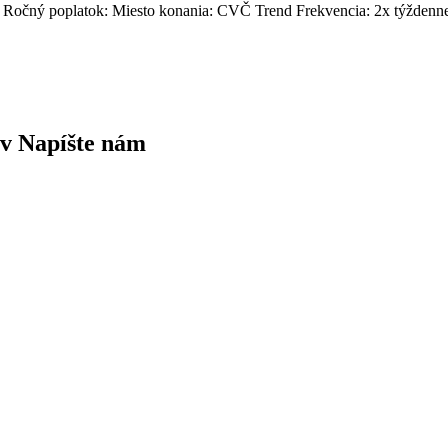
rt Ročný poplatok: Miesto konania: CVČ Trend Frekvencia: 2x týždenn
v Napíšte nám