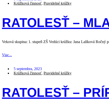
Krúžková činnosť
,
Pravidelné krúžky
RATOLESŤ – ML
Veková skupina: 1. stupeň ZŠ Vedúci krúžku: Jana Lalíková Ročný 
Viac...
5 septembra, 2023
Krúžková činnosť
,
Pravidelné krúžky
RATOLESŤ – PR