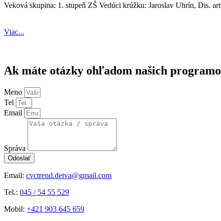
Veková skupina: 1. stupeň ZŠ Vedúci krúžku: Jaroslav Uhrín, Dis. a
Viac...
Ak máte otázky ohľadom našich programo
Meno
Tel
Email
Správa
Odoslať
Email:
cvctrend.detva@gmail.com
Tel.:
045 / 54 55 529
Mobil:
+421 903 645 659