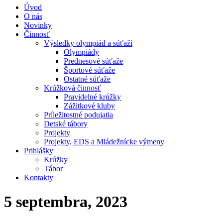
Úvod
O nás
Novinky
Činnosť
Výsledky olympiád a súťaží
Olympiády
Prednesové súťaže
Športové súťaže
Ostatné súťaže
Krúžková činnosť
Pravidelné krúžky
Zážitkové kluby
Príležitostné podujatia
Detské tábory
Projekty
Projekty, EDS a Mládežnícke výmeny
Prihlášky
Krúžky
Tábor
Kontakty
5 septembra, 2023