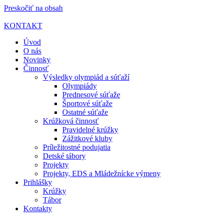
Preskočiť na obsah
KONTAKT
Úvod
O nás
Novinky
Činnosť
Výsledky olympiád a súťaží
Olympiády
Prednesové súťaže
Športové súťaže
Ostatné súťaže
Krúžková činnosť
Pravidelné krúžky
Zážitkové kluby
Príležitostné podujatia
Detské tábory
Projekty
Projekty, EDS a Mládežnícke výmeny
Prihlášky
Krúžky
Tábor
Kontakty