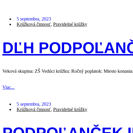
5 septembra, 2023
Krúžková činnosť
,
Pravidelné krúžky
DĽH PODPOĽAN
Veková skupina: ZŠ Vedúci krúžku: Ročný poplatok: Miesto konania
Viac...
5 septembra, 2023
Krúžková činnosť
,
Pravidelné krúžky