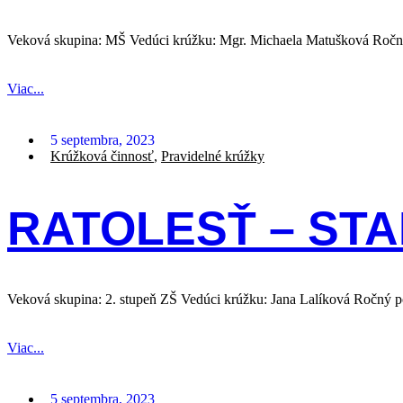
Veková skupina: MŠ Vedúci krúžku: Mgr. Michaela Matušková Ročný
Viac...
5 septembra, 2023
Krúžková činnosť
,
Pravidelné krúžky
RATOLESŤ – STA
Veková skupina: 2. stupeň ZŠ Vedúci krúžku: Jana Lalíková Ročný 
Viac...
5 septembra, 2023